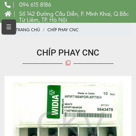
094 615 8186
Số 142 Đường Cầu Diễn, P. Minh Khai, Q.Bắc
Từ Liêm, TP. Hà Nội
TRANG
☰
TRANG CHỦ
CHÍP PHAY CNC
CHỦ
MÁY
CNC
CHÍP PHAY CNC
VẬT
TƯ
LINH
KIỆN
MÁY
CÔNG
CỤ
VẬT
TƯ
MÁY
PHAY