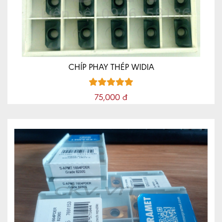
CNC
MÁY
CÔNG
CỤ
CKV
CHÍP PHAY THÉP WIDIA
MÁY
CÔNG
75,000 đ
CỤ
MRCM
MÁY
CÔNG
CỤ
GD
QD
XE
NÂNG
TIN