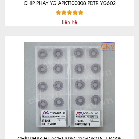
CHÍP PHAY YG APKT100308 PDTR YG602
liên hệ
CHÍP PHAY HITACHI RDMT1204MOTN JP4005