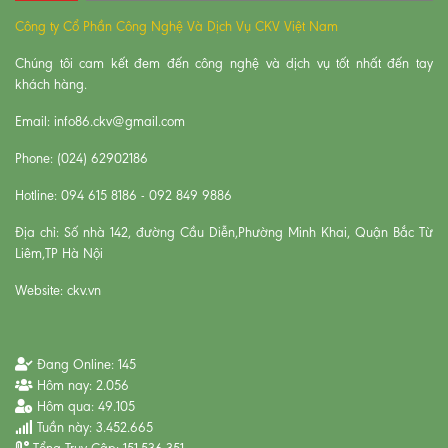
Công ty Cổ Phần Công Nghệ Và Dịch Vụ CKV Việt Nam
Chúng tôi cam kết đem đến công nghệ và dịch vụ tốt nhất đến tay
khách hàng.
Email: info86.ckv@gmail.com
Phone: (024) 62902186
Hotline: 094 615 8186 - 092 849 9886
Địa chỉ: Số nhà 142, đường Cầu Diễn,Phường Minh Khai, Quận Bắc Từ
Liêm,TP Hà Nội
Website: ckv.vn
Đang Online:
145
Hôm nay:
2.056
Hôm qua:
49.105
Tuần này:
3.452.665