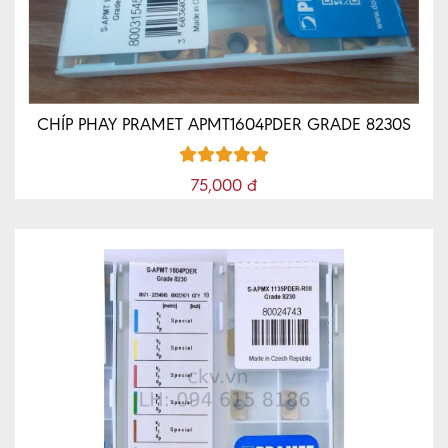
TỨC
MÁY
VÁT
MÉP
CNC
CHÍP PHAY PRAMET APMT1604PDER GRADE 8230S
MÁY
MÀI
75,000 đ
DAO
PHAY
NGÓN
CNC
LIÊN
HỆ