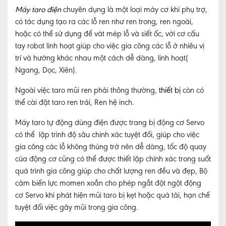
Máy taro điện
chuyên dụng là một loại máy cơ khí phụ trợ,
có tác dụng tạo ra các lỗ ren như ren trong, ren ngoài,
hoặc có thể sử dụng để vát mép lỗ và siết ốc, với cơ cấu
tay robot linh hoạt giúp cho việc gia công các lỗ ở nhiêu vị
trí và hướng khác nhau một cách dễ dàng, linh hoạt(
Ngang, Dọc, Xiên).
Ngoài việc taro mũi ren phải thông thường,
thiết bị
còn có
thể cài đặt taro ren trái, Ren hệ inch.
Máy taro tự động dùng điện được trang bị động cơ Servo
có thể lập trình độ sâu chính xác tuyệt đối, giúp cho việc
gia công các lỗ không thủng trở nên dễ dàng, tốc độ quay
của động cơ cũng có thể được thiết lập chính xác trong suốt
quá trình gia công giúp cho chất lượng ren đều và đẹp, Bộ
cảm biến lực momen xoắn cho phép ngắt đột ngột động
cơ Servo khi phát hiện mũi taro bị kẹt hoặc quá tải, hạn chế
tuyệt đối việc gãy mũi trong gia công.