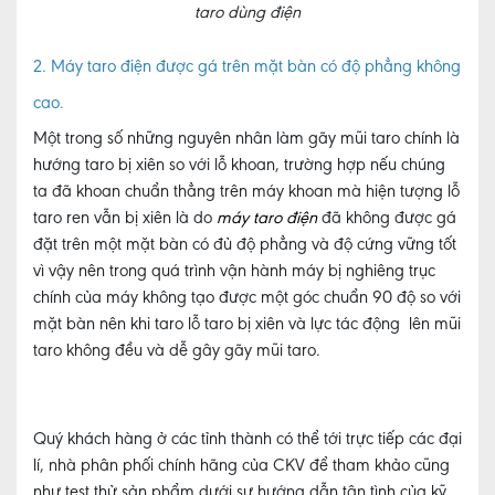
taro dùng điện
2. Máy taro điện được gá trên mặt bàn có độ phẳng không
cao.
Một trong số những nguyên nhân làm gãy mũi taro chính là
hướng taro bị xiên so với lỗ khoan, trường hợp nếu chúng
ta đã khoan chuẩn thẳng trên máy khoan mà hiện tượng lỗ
taro ren vẫn bị xiên là do
máy taro điện
đã không được gá
đặt trên một mặt bàn có đủ độ phẳng và độ cứng vững tốt
vì vậy nên trong quá trình vận hành máy bị nghiêng trục
chính của máy không tạo được một góc chuẩn 90 độ so với
mặt bàn nên khi taro lỗ taro bị xiên và lực tác động lên mũi
taro không đều và dễ gây gãy mũi taro.
Quý khách hàng ở các tỉnh thành có thể tới trực tiếp các đại
lí, nhà phân phối chính hãng của CKV để tham khảo cũng
như test thử sản phẩm dưới sự hướng dẫn tận tình của kỹ