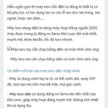
Hiểu ngắn gọn thì máy taro cần điện tự động là thiết bị cơ
khí phụ trợ, có tác dụng tạo ra các lỗ ren như ren trong, ren
ngoài, hoạc ren chìm,...
Máy taro dùng điện là dòng máy chạy bằng nguồn 220V,
máy được trang bị động cơ Servo Đài Loan đời mới nhất,
mạnh mẽ, khỏe khoắn, tốc độ taro nhanh.
Máy taro tay cần chạy bằng điện có màn hình cảm ứng
Ưu điểm nổi bật của máy taro điện nhập khẩu
- Máy sử dụng cánh tay ta rô, có thể vươn dài, xoay 359
độ, taro tạo ren trên mọi bề mặt, mọi góc cạnh.
-
Máy taro điện
sử dụng động cơ Servo tân tiến nhất của
Đài Loan, giúp máy hoạt động mạnh mẽ, không sinh nhiệt
khi sử dụng lâu.