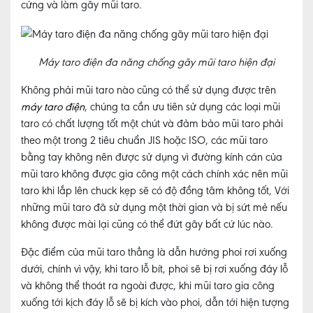
cứng và làm gãy mũi taro.
Máy taro điện đa năng chống gãy mũi taro hiện đại
Không phải mũi taro nào cũng có thể sử dụng được trên
máy taro điện
, chúng ta cần ưu tiên sử dụng các loại mũi
taro có chất lượng tốt một chút và đảm bảo mũi taro phải
theo một trong 2 tiêu chuẩn JIS hoặc ISO, các mũi taro
bằng tay không nên được sử dụng vì đường kính cán của
mũi taro không được gia công một cách chính xác nên mũi
taro khi lắp lên chuck kẹp sẽ có độ đồng tâm không tốt, Với
những mũi taro đã sử dụng một thời gian và bị sứt mẻ nếu
không được mài lại cũng có thể đứt gãy bất cứ lúc nào.
Đặc điểm của mũi taro thẳng là dẫn hướng phoi rơi xuống
dưới, chính vì vậy, khi taro lỗ bít, phoi sẽ bị rơi xuống đáy lỗ
và không thể thoát ra ngoài được, khi mũi taro gia công
xuống tới kịch đáy lỗ sẽ bị kích vào phoi, dẫn tới hiện tượng