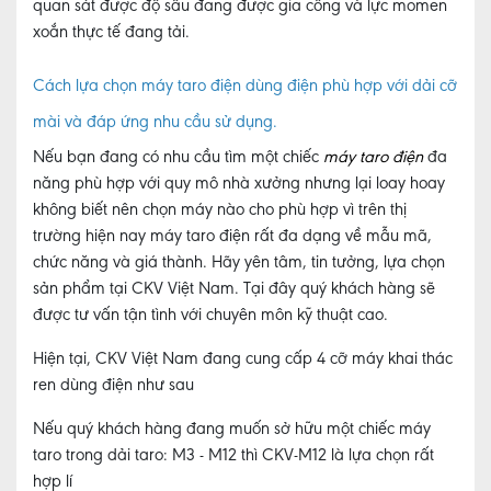
quan sát được độ sâu đang được gia công và lực momen
xoắn thực tế đang tải.
Cách lựa chọn máy taro điện dùng điện phù hợp với dải cỡ
mài và đáp ứng nhu cầu sử dụng.
Nếu bạn đang có nhu cầu tìm một chiếc
máy taro điện
đa
năng phù hợp với quy mô nhà xưởng nhưng lại loay hoay
không biết nên chọn máy nào cho phù hợp vì trên thị
trường hiện nay máy taro điện rất đa dạng về mẫu mã,
chức năng và giá thành. Hãy yên tâm, tin tưởng, lựa chọn
sản phẩm tại CKV Việt Nam. Tại đây quý khách hàng sẽ
được tư vấn tận tình với chuyên môn kỹ thuật cao.
Hiện tại, CKV Việt Nam đang cung cấp 4 cỡ máy khai thác
ren dùng điện như sau
Nếu quý khách hàng đang muốn sở hữu một chiếc máy
taro trong dải taro: M3 - M12 thì CKV-M12 là lựa chọn rất
hợp lí