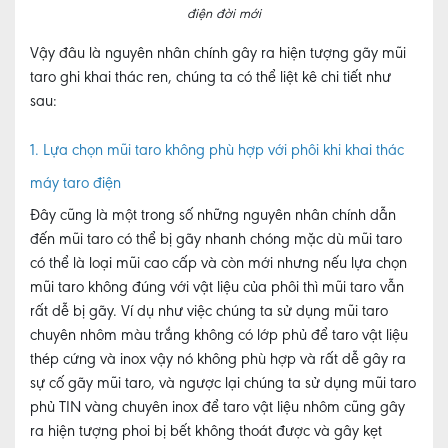
điện đời mới
Vậy đâu là nguyên nhân chính gây ra hiện tượng gãy mũi
taro ghi khai thác ren, chúng ta có thể liệt kê chi tiết như
sau:
1. Lựa chọn mũi taro không phù hợp với phôi khi khai thác
máy taro điện
Đây cũng là một trong số những nguyên nhân chính dẫn
đến mũi taro có thể bị gãy nhanh chóng mặc dù mũi taro
có thể là loại mũi cao cấp và còn mới nhưng nếu lựa chọn
mũi taro không đúng với vật liệu của phôi thì mũi taro vẫn
rất dễ bị gãy. Ví dụ như việc chúng ta sử dụng mũi taro
chuyên nhôm màu trắng không có lớp phủ để taro vật liệu
thép cứng và inox vậy nó không phù hợp và rất dễ gây ra
sự cố gãy mũi taro, và ngược lại chúng ta sử dụng mũi taro
phủ TIN vàng chuyên inox để taro vật liệu nhôm cũng gây
ra hiện tượng phoi bị bết không thoát được và gây kẹt