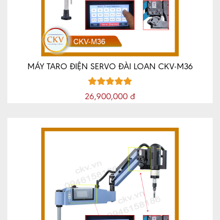
CNC
MÁY
CÔNG
CỤ
CKV
MÁY TARO ĐIỆN SERVO ĐÀI LOAN CKV-M36
MÁY
CÔNG
26,900,000 đ
CỤ
MRCM
MÁY
CÔNG
CỤ
GD
QD
XE
NÂNG
TIN