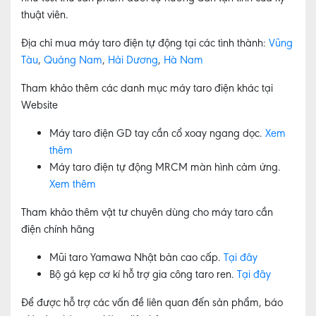
thuật viên.
Địa chỉ mua máy taro điện tự động tại các tình thành:
Vũng
Tàu
,
Quảng Nam
,
Hải Dương
,
Hà Nam
Tham khảo thêm các danh mục máy taro điện khác tại
Website
Máy taro điện GD tay cần cổ xoay ngang dọc.
Xem
thêm
Máy taro điện tự động MRCM màn hình cảm ứng.
Xem thêm
Tham khảo thêm vật tư chuyên dùng cho máy taro cần
điện chính hãng
Mũi taro Yamawa Nhật bản cao cấp.
Tại đây
Bộ gá kẹp cơ kí hỗ trợ gia công taro ren.
Tại đây
Để được hỗ trợ các vấn đề liên quan đến sản phẩm, báo