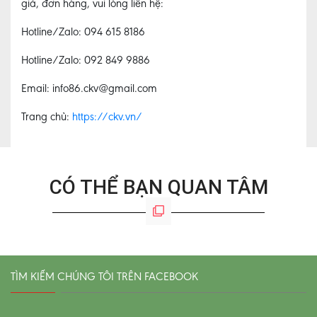
giá, đơn hàng, vui lòng liên hệ:
Hotline/Zalo: 094 615 8186
Hotline/Zalo: 092 849 9886
Email: info86.ckv@gmail.com
Trang chủ:
https://ckv.vn/
CÓ THỂ BẠN QUAN TÂM
TÌM KIẾM CHÚNG TÔI TRÊN FACEBOOK