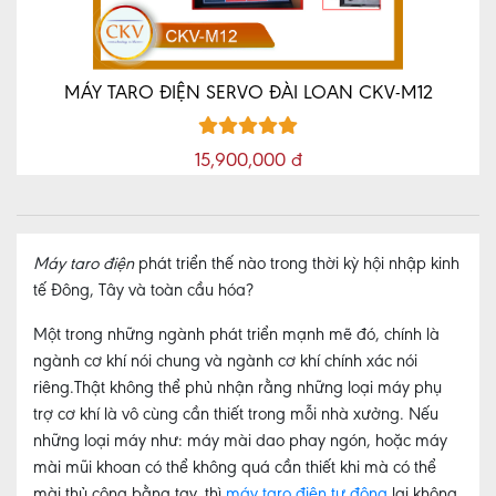
MÁY TARO ĐIỆN SERVO ĐÀI LOAN CKV-M12
15,900,000 đ
Máy taro điện
phát triển thế nào trong thời kỳ hội nhập kinh
tế Đông, Tây và toàn cầu hóa?
Một trong những ngành phát triển mạnh mẽ đó, chính là
ngành cơ khí nói chung và ngành cơ khí chính xác nói
riêng.Thật không thể phủ nhận rằng những loại máy phụ
trợ cơ khí là vô cùng cần thiết trong mỗi nhà xưởng. Nếu
những loại máy như: máy mài dao phay ngón, hoặc máy
mài mũi khoan có thể không quá cần thiết khi mà có thể
mài thủ công bằng tay, thì
máy taro điện tự động
lại không