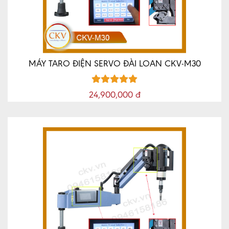
TỨC
MÁY
VÁT
MÉP
CNC
MÁY TARO ĐIỆN SERVO ĐÀI LOAN CKV-M30
MÁY
MÀI
24,900,000 đ
DAO
PHAY
NGÓN
CNC
LIÊN
HỆ