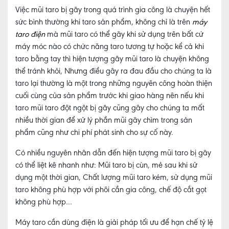
Việc mũi taro bị gãy trong quá trình gia công là chuyện hết
sức bình thường khi taro sản phẩm, không chỉ là trên
máy
taro điện
mà mũi taro có thể gãy khi sử dụng trên bất cứ
máy móc nào có chức năng taro tương tự hoặc kể cả khi
taro bằng tay thì hiện tượng gãy mũi taro là chuyện không
thể tránh khỏi, Nhưng điều gây ra đau đầu cho chúng ta là
taro lại thường là một trong những nguyên công hoàn thiện
cuối cùng của sản phẩm trước khi giao hàng nên nếu khi
taro mũi taro đột ngột bị gãy cũng gây cho chúng ta mất
nhiều thời gian để xử lý phần mũi gãy chìm trong sản
phẩm cũng như chi phí phát sinh cho sự cố này.
Có nhiều nguyên nhân dẫn đến hiện tượng mũi taro bị gãy
có thể liệt kê nhanh như: Mũi taro bị cùn, mẻ sau khi sử
dụng một thời gian, Chất lượng mũi taro kém, sử dụng mũi
taro không phù hợp với phôi cần gia công, chế độ cắt gọt
không phù hợp…
Máy taro cần dùng điện
là giải pháp tối ưu để hạn chế tỷ lệ