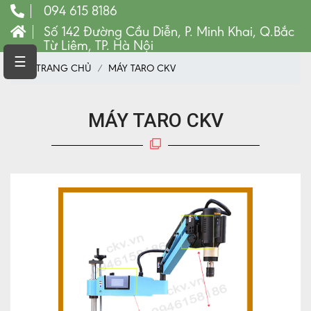
094 615 8186
Số 142 Đường Cầu Diễn, P. Minh Khai, Q.Bắc
Từ Liêm, TP. Hà Nội
TRANG
☰
TRANG CHỦ
MÁY TARO CKV
CHỦ
MÁY
CNC
MÁY TARO CKV
VẬT
TƯ
LINH
KIỆN
MÁY
CÔNG
CỤ
VẬT
TƯ
MÁY
PHAY