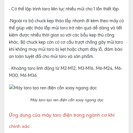
- Có thể lập trình taro liên tục nhiều mũi cho 1 lần thiết lập.
-Ngoài ra bộ chuck kẹp tháo lắp nhanh đi kèm theo máy có
thể giúp việc tháo lắp mũi taro trở nên quá dễ dàng và tiết
kiệm được nhiều thời gian so với các bầu kẹp thủ công
khác. Bộ chuck kẹp còn có cơ cấu trượt chống gãy mũi taro
khi không may mũi taro bị kẹt hoặc chạm đáy lỗ, đảm bảo
an toàn tuyệt đối cho mũi taro và sản phẩm.
- Khoảng taro linh động từ M2-M12, M3-M16, M6-M24, M6-
M30, M6-M36.
Máy taro tạo ren điện cần xoay ngang dọc
Ứng dụng của máy taro điện trong ngành cơ khí
chính xác