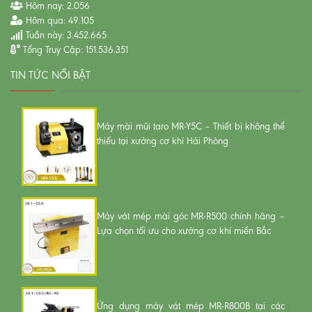
Hôm nay:
2.056
Hôm qua:
49.105
Tuần này:
3.452.665
Tổng Truy Cập:
151.536.351
TIN TỨC NỔI BẬT
Máy mài mũi taro MR-Y5C – Thiết bị không thể
thiếu tại xưởng cơ khí Hải Phòng
Máy vát mép mài góc MR-R500 chính hãng –
Lựa chọn tối ưu cho xưởng cơ khí miền Bắc
Ứng dụng máy vát mép MR-R800B tại các