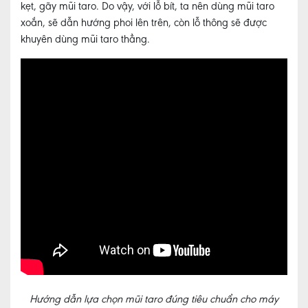
kẹt, gãy mũi taro. Do vậy, với lỗ bít, ta nên dùng mũi taro
xoắn, sẽ dẫn hướng phoi lên trên, còn lỗ thông sẽ được
khuyên dùng mũi taro thẳng.
Hướng dẫn lựa chọn mũi taro đúng tiêu chuẩn cho máy