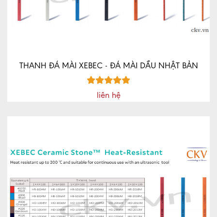
CNC
MÁY
CÔNG
CỤ
CKV
THANH ĐÁ MÀI XEBEC - ĐÁ MÀI DẦU NHẬT BẢN
MÁY
CÔNG
liên hệ
CỤ
MRCM
MÁY
CÔNG
CỤ
GD
QD
XE
NÂNG
TIN