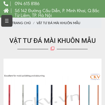
094 615 8186
Số 142 Đường Cầu Diễn, P. Minh Khai, Q.Bắc
Từ Liêm, TP. Hà Nội
TRANG
☰
TRANG CHỦ
VẬT TƯ ĐÁ MÀI KHUÔN MẪU
CHỦ
MÁY
CNC
VẬT TƯ ĐÁ MÀI KHUÔN MẪU
VẬT
TƯ
LINH
KIỆN
MÁY
CÔNG
CỤ
VẬT
TƯ
MÁY
PHAY