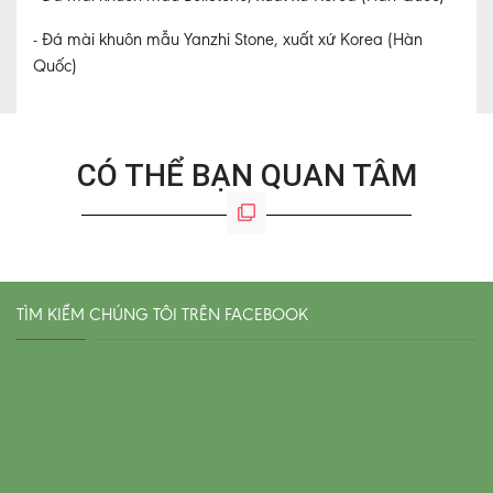
- Đá mài khuôn mẫu Yanzhi Stone, xuất xứ Korea (Hàn
Quốc)
CÓ THỂ BẠN QUAN TÂM
TÌM KIẾM CHÚNG TÔI TRÊN FACEBOOK