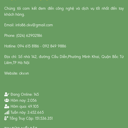
Chúng tôi cam kết đem đến công nghệ và dịch vụ tốt nhất đến tay
khách hàng.
Email: info86.ckv@gmail.com
Phone: (024) 62902186
Hotline: 094 615 8186 - 092 849 9886
Địa chỉ: Số nhà 142, đường Cầu Diễn,Phường Minh Khai, Quận Bắc Từ
Liêm,TP Hà Nội
Website: ckv.vn
Đang Online:
145
Hôm nay:
2.056
Hôm qua:
49.105
Tuần này:
3.452.665
Tổng Truy Cập:
151.536.351