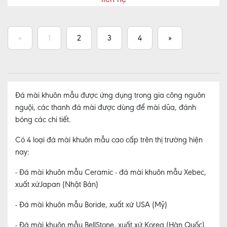
«
1
2
3
4
»
Đá mài khuôn mẫu được ứng dụng trong gia công nguôn
nguội, các thanh đá mài được dùng để mài dũa, đánh
bóng các chi tiết.
Có 4 loại đá mài khuôn mẫu cao cấp trên thị trường hiện
nay:
- Đá mài khuôn mẫu Ceramic - đá mài khuôn mẫu Xebec,
xuất xứJapan (Nhật Bản)
- Đá mài khuôn mẫu Boride, xuất xứ USA (Mỹ)
- Đá mài khuôn mẫu BellStone, xuất xứ Korea (Hàn Quốc)