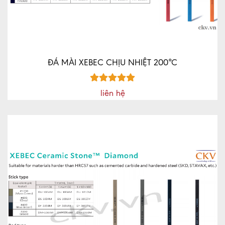
TỨC
MÁY
VÁT
MÉP
CNC
ĐÁ MÀI XEBEC CHỊU NHIỆT 200°C
MÁY
MÀI
liên hệ
DAO
PHAY
NGÓN
CNC
LIÊN
HỆ