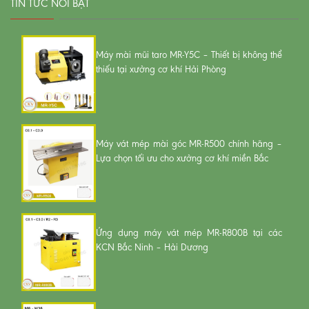
TIN TỨC NỔI BẬT
Máy mài mũi taro MR-Y5C – Thiết bị không thể
thiếu tại xưởng cơ khí Hải Phòng
Máy vát mép mài góc MR-R500 chính hãng –
Lựa chọn tối ưu cho xưởng cơ khí miền Bắc
Ứng dụng máy vát mép MR-R800B tại các
KCN Bắc Ninh – Hải Dương