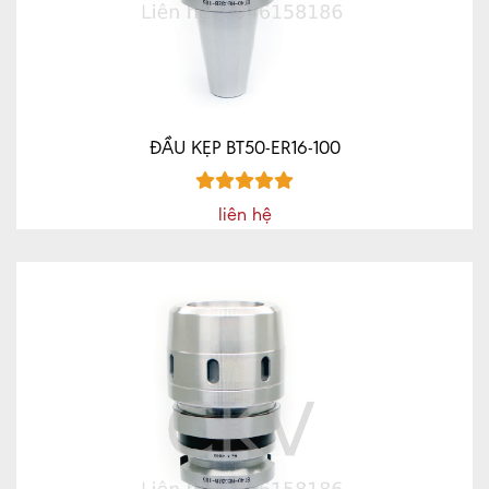
CNC
MÁY
CÔNG
CỤ
CKV
ĐẦU KẸP BT50-ER16-100
MÁY
CÔNG
liên hệ
CỤ
MRCM
MÁY
CÔNG
CỤ
GD
QD
XE
NÂNG
TIN