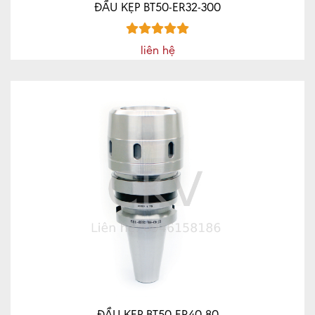
ĐẦU KẸP BT50-ER32-300
liên hệ
ĐẦU KẸP BT50-ER40-80