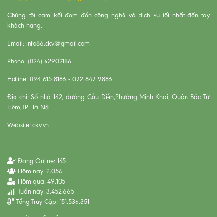
Chúng tôi cam kết đem đến công nghệ và dịch vụ tốt nhất đến tay
khách hàng.
Email: info86.ckv@gmail.com
Phone: (024) 62902186
Hotline: 094 615 8186 - 092 849 9886
Địa chỉ: Số nhà 142, đường Cầu Diễn,Phường Minh Khai, Quận Bắc Từ
Liêm,TP Hà Nội
Website: ckv.vn
Đang Online:
145
Hôm nay:
2.056
Hôm qua:
49.105
Tuần này:
3.452.665
Tổng Truy Cập:
151.536.351