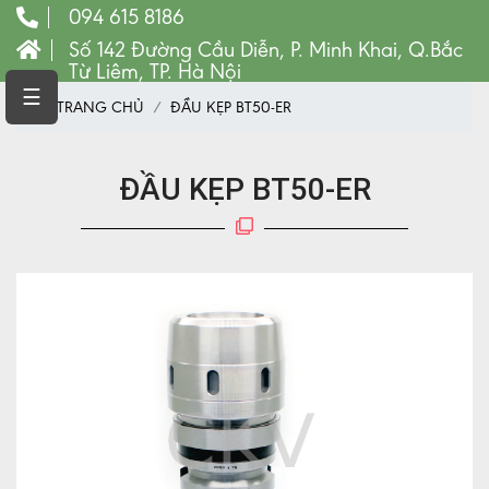
094 615 8186
Số 142 Đường Cầu Diễn, P. Minh Khai, Q.Bắc
Từ Liêm, TP. Hà Nội
TRANG
☰
TRANG CHỦ
ĐẦU KẸP BT50-ER
CHỦ
MÁY
CNC
ĐẦU KẸP BT50-ER
VẬT
TƯ
LINH
KIỆN
MÁY
CÔNG
CỤ
VẬT
TƯ
MÁY
PHAY