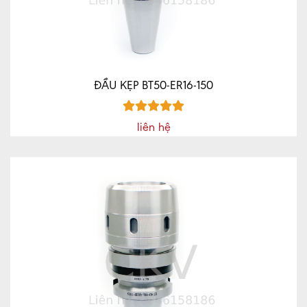
TỨC
MÁY
VÁT
MÉP
CNC
ĐẦU KẸP BT50-ER16-150
MÁY
MÀI
liên hệ
DAO
PHAY
NGÓN
CNC
LIÊN
HỆ