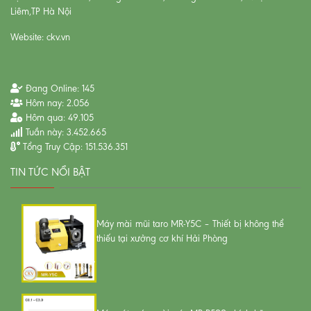
Liêm,TP Hà Nội
Website: ckv.vn
Đang Online:
145
Hôm nay:
2.056
Hôm qua:
49.105
Tuần này:
3.452.665
Tổng Truy Cập:
151.536.351
TIN TỨC NỔI BẬT
Máy mài mũi taro MR-Y5C – Thiết bị không thể
thiếu tại xưởng cơ khí Hải Phòng