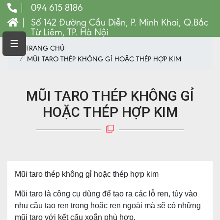
094 615 8186
Số 142 Đường Cầu Diễn, P. Minh Khai, Q.Bắc
Từ Liêm, TP. Hà Nội
TRANG
☰
TRANG CHỦ
CHỦ
MŨI TARO THÉP KHÔNG GỈ HOẶC THÉP HỢP KIM
MÁY
CNC
MŨI TARO THÉP KHÔNG GỈ
VẬT
TƯ
HOẶC THÉP HỢP KIM
LINH
KIỆN
MÁY
CÔNG
CỤ
Mũi taro thép không gỉ hoặc thép hợp kim
VẬT
Mũi taro là công cụ dùng để tạo ra các lỗ ren, tùy vào
TƯ
nhu cầu tạo ren trong hoặc ren ngoài mà sẽ có những
MÁY
PHAY
mũi taro với kết cấu xoắn phù hợp.