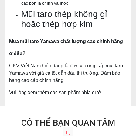
TỨC
các bon là chính và Inox
Mũi taro thép không gỉ
MÁY
VÁT
hoặc thép hợp kim
MÉP
CNC
Mua mũi taro Yamawa chất lượng cao chính hãng
MÁY
ở đâu?
MÀI
DAO
CKV Việt Nam hiện đang là đơn vị cung cấp mũi taro
PHAY
Yamawa với giá cả tốt dẫn đầu thị trường. Đảm bảo
NGÓN
CNC
hàng cao cấp chính hãng.
Vui lòng xem thêm các sản phẩm phía dưới.
LIÊN
HỆ
CÓ THỂ BẠN QUAN TÂM