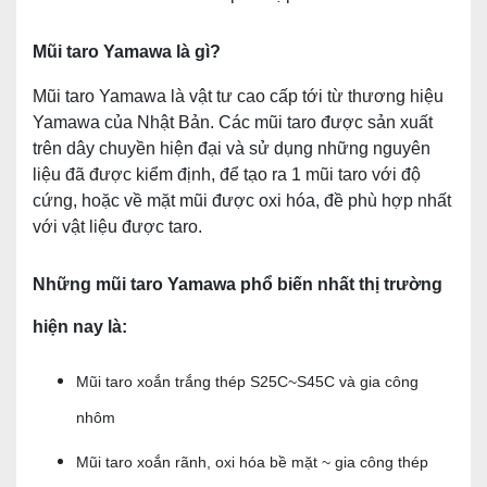
CNC
Mũi taro Yamawa là gì?
MÁY
CÔNG
Mũi taro Yamawa là vật tư cao cấp tới từ thương hiệu
CỤ
Yamawa của Nhật Bản. Các mũi taro được sản xuất
CKV
trên dây chuyền hiện đại và sử dụng những nguyên
MÁY
liệu đã được kiểm định, để tạo ra 1 mũi taro với độ
CÔNG
cứng, hoặc về mặt mũi được oxi hóa, đề phù hợp nhất
CỤ
với vật liệu được taro.
MRCM
MÁY
Những mũi taro Yamawa phổ biến nhất thị trường
CÔNG
CỤ
hiện nay là:
GD
QD
Mũi taro xoắn trắng thép S25C~S45C và gia công
XE
nhôm
NÂNG
Mũi taro xoắn rãnh, oxi hóa bề mặt ~ gia công thép
TIN