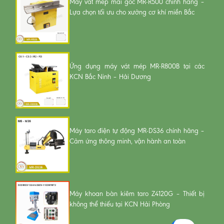
Máy vát mép mài góc MR-R500 chính hãng –
Lựa chọn tối ưu cho xưởng cơ khí miền Bắc
Ứng dụng máy vát mép MR-R800B tại các
KCN Bắc Ninh – Hải Dương
Máy taro điện tự động MR-DS36 chính hãng –
Cảm ứng thông minh, vận hành an toàn
Máy khoan bàn kiêm taro Z4120G – Thiết bị
không thể thiếu tại KCN Hải Phòng