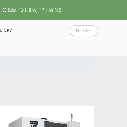
, Q.Bắc Từ Liêm, TP. Hà Nội
Ụ CKV