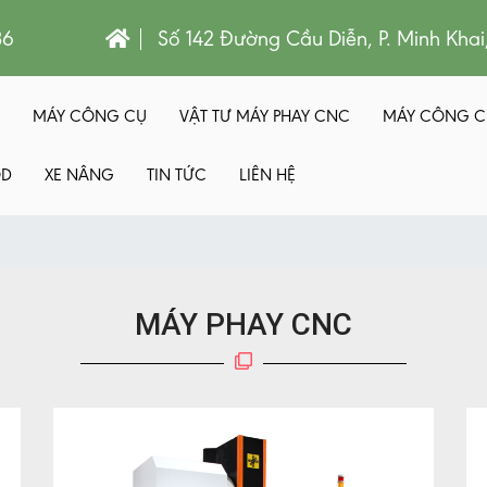
86
Số 142 Đường Cầu Diễn, P. Minh Khai
MÁY CÔNG CỤ
VẬT TƯ MÁY PHAY CNC
MÁY CÔNG C
QD
XE NÂNG
TIN TỨC
LIÊN HỆ
MÁY PHAY CNC