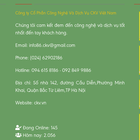
Công ty Cổ Phần Công Nghệ Và Dịch Vụ CKV Việt Nam
Chúng tôi cam kết đem đến công nghệ và dịch vụ tốt
nhất đến tay khách hàng.
Email: info86.ckv@gmail.com
Phone: (024) 62902186
Hotline: 094 615 8186 - 092 849 9886
Địa chỉ: Số nhà 142, đường Cầu Diễn,Phường Minh
Khai, Quận Bắc Từ Liêm,TP Hà Nội
Website: ckv.vn
Đang Online:
145
Hôm nay:
2.056