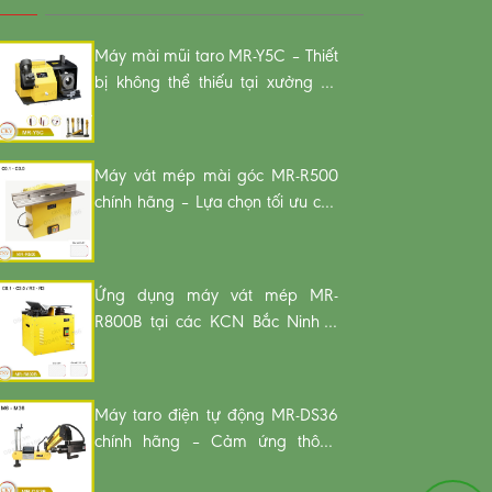
Máy mài mũi taro MR-Y5C – Thiết
bị không thể thiếu tại xưởng cơ
khí Hải Phòng
Máy vát mép mài góc MR-R500
chính hãng – Lựa chọn tối ưu cho
xưởng cơ khí miền Bắc
Ứng dụng máy vát mép MR-
R800B tại các KCN Bắc Ninh –
Hải Dương
Máy taro điện tự động MR-DS36
chính hãng – Cảm ứng thông
minh, vận hành an toàn