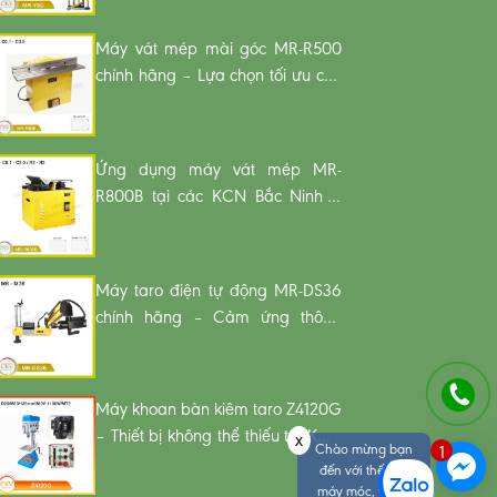
Máy vát mép mài góc MR-R500
chính hãng – Lựa chọn tối ưu cho
xưởng cơ khí miền Bắc
Ứng dụng máy vát mép MR-
R800B tại các KCN Bắc Ninh –
Hải Dương
Máy taro điện tự động MR-DS36
chính hãng – Cảm ứng thông
minh, vận hành an toàn
Máy khoan bàn kiêm taro Z4120G
– Thiết bị không thể thiếu tại KCN
x
Chào mừng bạn
1
Hải Phòng
đến với thế giới
máy móc, vật tư