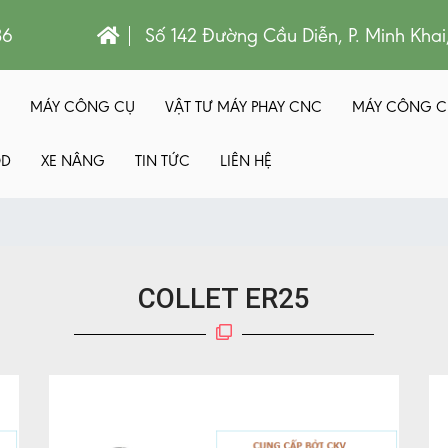
86
Số 142 Đường Cầu Diễn, P. Minh Khai
MÁY CÔNG CỤ
VẬT TƯ MÁY PHAY CNC
MÁY CÔNG C
QD
XE NÂNG
TIN TỨC
LIÊN HỆ
COLLET ER25