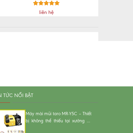
liên hệ
N TỨC NỔI BẬT
Máy mài mũi taro MR-Y5C – Thiết
bị không thể thiếu tại xưởng cơ
khí Hải Phòng