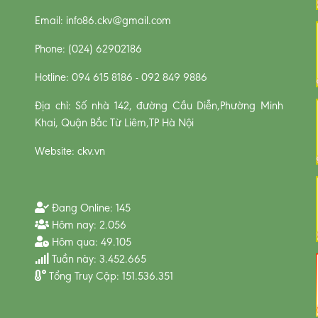
Email: info86.ckv@gmail.com
Phone: (024) 62902186
Hotline: 094 615 8186 - 092 849 9886
Địa chỉ: Số nhà 142, đường Cầu Diễn,Phường Minh
Khai, Quận Bắc Từ Liêm,TP Hà Nội
Website: ckv.vn
Đang Online:
145
Hôm nay:
2.056
Hôm qua:
49.105
Tuần này:
3.452.665
Tổng Truy Cập:
151.536.351