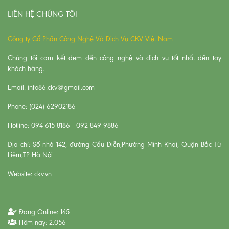
LIÊN HỆ CHÚNG TÔI
Công ty Cổ Phần Công Nghệ Và Dịch Vụ CKV Việt Nam
Chúng tôi cam kết đem đến công nghệ và dịch vụ tốt nhất đến tay
khách hàng.
Email: info86.ckv@gmail.com
Phone: (024) 62902186
Hotline: 094 615 8186 - 092 849 9886
Địa chỉ: Số nhà 142, đường Cầu Diễn,Phường Minh Khai, Quận Bắc Từ
Liêm,TP Hà Nội
Website: ckv.vn
Đang Online:
145
Hôm nay:
2.056