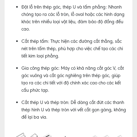
Đột lỗ trên thép góc, thép U và tấm phẳng:
Nhanh
chóng tạo ra các lỗ tròn, lỗ oval hoặc các hình dạng
khác trên nhiều loại vật liệu, đảm bảo độ đồng đều
cao.
Cắt thép tấm:
Thực hiện các đường cắt thẳng, sắc
nét trên tấm thép, phù hợp cho việc chế tạo các chi
tiết kim loại phẳng.
Gia công thép góc:
Máy có khả năng cắt góc V, cắt
góc vuông và cắt góc nghiêng trên thép góc, giúp
tạo ra các chi tiết với độ chính xác cao cho các kết
cấu phức tạp.
Cắt thép U và thép tròn:
Dễ dàng cắt đứt các thanh
thép hình U và thép tròn với vết cắt gọn gàng, không
để lại ba via.