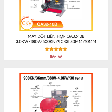
TỨC
MÁY
VÁT
MÉP
CNC
MÁY ĐỘT LIÊN HỢP QA32-10B
MÁY
3.0KW/380V/500KN/9CRSI-30MM/10MM
MÀI
DAO
PHAY
liên hệ
NGÓN
CNC
LIÊN
HỆ