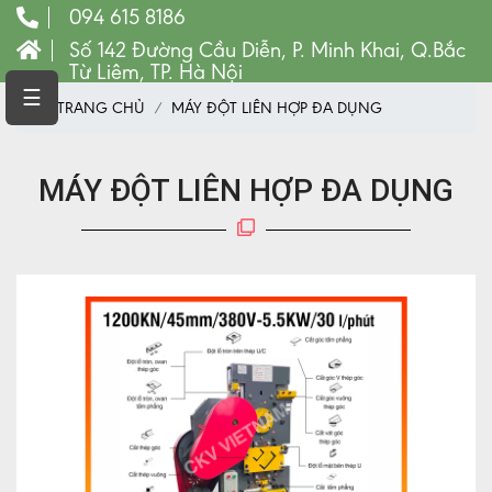
094 615 8186
Số 142 Đường Cầu Diễn, P. Minh Khai, Q.Bắc
Từ Liêm, TP. Hà Nội
TRANG
☰
TRANG CHỦ
MÁY ĐỘT LIÊN HỢP ĐA DỤNG
CHỦ
MÁY
CNC
MÁY ĐỘT LIÊN HỢP ĐA DỤNG
VẬT
TƯ
LINH
KIỆN
MÁY
CÔNG
CỤ
VẬT
TƯ
MÁY
PHAY