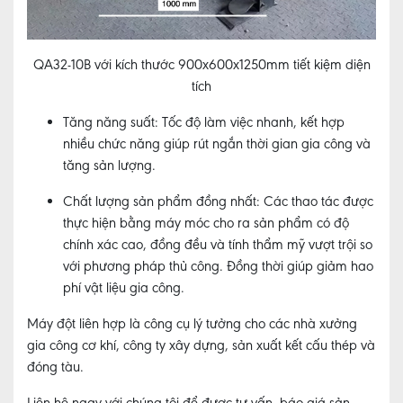
QA32-10B với kích thước 900x600x1250mm tiết kiệm diện
tích
Tăng năng suất:
Tốc độ làm việc nhanh, kết hợp
nhiều chức năng giúp rút ngắn thời gian gia công và
tăng sản lượng.
Chất lượng sản phẩm đồng nhất:
Các thao tác được
thực hiện bằng máy móc cho ra sản phẩm có độ
chính xác cao, đồng đều và tính thẩm mỹ vượt trội so
với phương pháp thủ công. Đồng thời giúp giảm hao
phí vật liệu gia công.
Máy đột liên hợp là công cụ lý tưởng cho các nhà xưởng
gia công cơ khí, công ty xây dựng, sản xuất kết cấu thép và
đóng tàu.
Liên hệ ngay với chúng tôi để được tư vấn, báo giá sản