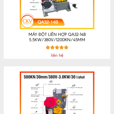
CNC
MÁY
CÔNG
CỤ
CKV
MÁY ĐỘT LIÊN HỢP QA32-14B
MÁY
5.5KW/380V/1200KN/45MM
CÔNG
CỤ
liên hệ
MRCM
MÁY
CÔNG
CỤ
GD
QD
XE
NÂNG
TIN