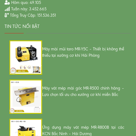
Hôm qua:
49.105
Tuần này:
3.452.665
Tổng Truy Cập:
151.536.351
TIN TỨC NỔI BẬT
Máy mài mũi taro MR-Y5C – Thiết bị không thể
thiếu tại xưởng cơ khí Hải Phòng
Máy vát mép mài góc MR-R500 chính hãng –
Lựa chọn tối ưu cho xưởng cơ khí miền Bắc
Ứng dụng máy vát mép MR-R800B tại các
KCN Bắc Ninh – Hải Dương