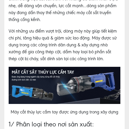
CNC
nhẹ, dễ dàng vận chuyển, lực cắt mạnh...dòng sản phẩm
này đang dần thay thế những chiếc máy cắt sắt truyền
MÁY
thống cồng kềnh.
CÔNG
CỤ
Với những ưu điểm vượt trội, dòng máy này giúp tiết kiệm
CKV
chi phí, tăng hiệu quả & giảm sức lao động. Máy được sử
MÁY
dụng trong các công trình dân dụng & xây dựng nhà
CÔNG
xưởng để gia công thép cột, dầm hay loại bỏ phần sắt
CỤ
thép cột bị cháy, sắt dính sàn tại các công trình lớn.
MRCM
MÁY
CÔNG
CỤ
GD
QD
XE
Máy cắt thủy lực cầm tay được ứng dụng trong xây dựng
NÂNG
1/ Phân loại theo nơi sản xuất:
TIN