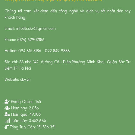
Chúng tôi cam kết đem đến công nghệ và dịch vụ tốt nhất đến tay
khách hàng.
Email: info86.ckv@gmail.com
Phone: (024) 62902186
Hotline: 094 615 8186 - 092 849 9886
Địa chỉ: Số nhà 142, đường Cầu Diễn,Phường Minh Khai, Quận Bắc Từ
Liêm,TP Hà Nội
Website: ckv.vn
Đang Online:
145
Hôm nay:
2.056
Hôm qua:
49.105
Tuần này:
3.452.665
Tổng Truy Cập:
151.536.351