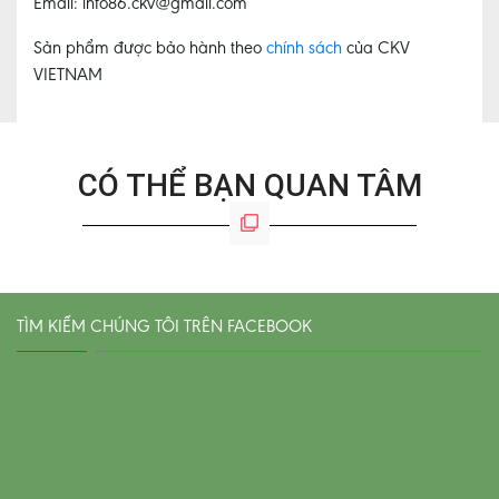
Email: info86.ckv@gmail.com
Sản phẩm được bảo hành theo
chính sách
của CKV
VIETNAM
CÓ THỂ BẠN QUAN TÂM
TÌM KIẾM CHÚNG TÔI TRÊN FACEBOOK