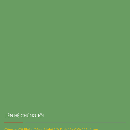
LIÊN HỆ CHÚNG TÔI
Công ty Cổ Phần Công Nghệ Và Dịch Vụ CKV Việt Nam