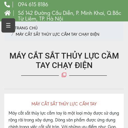
094 615 8186
Số 142 Đường Cầu Diễn, P. Minh Khai, Q.Bắc
Từ Liêm, TP. Hà Nội
TRANG
☰
TRANG CHỦ
CHỦ
MÁY CẮT SẮT THỦY LỰC CẦM TAY CHẠY ĐIỆN
MÁY
CNC
MÁY CẮT SẮT THỦY LỰC CẦM
VẬT
TƯ
TAY CHẠY ĐIỆN
LINH
KIỆN
MÁY
CÔNG
CỤ
MÁY CẮT SẮT THỦY LỰC CẦM TAY
VẬT
Máy cắt sắt thủy lực cầm tay là một loại máy được sử dụng
TƯ
rộng rãi trong xây dựng. Dòng sản phẩm được ứng dụng
MÁY
PHAY
chính trong việc cắt sắt tròn. Với những ưu điểm như: Gọn,