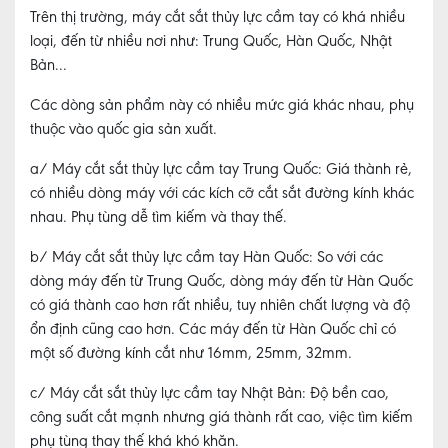
TỨC
Trên thị trường, máy cắt sắt thủy lực cầm tay có khá nhiều
loại, đến từ nhiều nơi như: Trung Quốc, Hàn Quốc, Nhật
MÁY
Bản...
VÁT
MÉP
Các dòng sản phẩm này có nhiều mức giá khác nhau, phụ
CNC
thuộc vào quốc gia sản xuất.
MÁY
a/ Máy cắt sắt thủy lực cầm tay Trung Quốc:
Giá thành rẻ,
MÀI
có nhiều dòng máy với các kích cỡ cắt sắt đường kính khác
DAO
nhau. Phụ tùng dễ tìm kiếm và thay thế.
PHAY
NGÓN
b/ Máy cắt sắt thủy lực cầm tay Hàn Quốc:
So với các
CNC
dòng máy đến từ Trung Quốc, dòng máy đến từ Hàn Quốc
có giá thành cao hơn rất nhiều, tuy nhiên chất lượng và độ
LIÊN
HỆ
ổn định cũng cao hơn. Các máy đến từ Hàn Quốc chỉ có
một số đường kính cắt như 16mm, 25mm, 32mm.
c/ Máy cắt sắt thủy lực cầm tay Nhật Bản:
Độ bền cao,
công suất cắt mạnh nhưng giá thành rất cao, việc tìm kiếm
phụ tùng thay thế khá khó khăn.