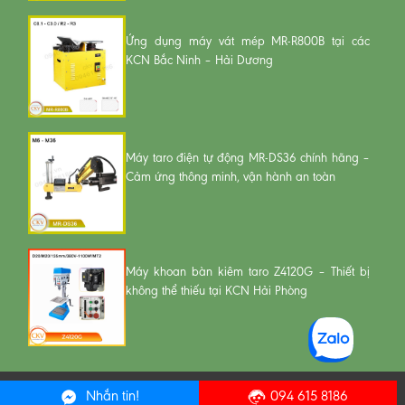
Ứng dụng máy vát mép MR-R800B tại các
KCN Bắc Ninh – Hải Dương
Máy taro điện tự động MR-DS36 chính hãng –
Cảm ứng thông minh, vận hành an toàn
Máy khoan bàn kiêm taro Z4120G – Thiết bị
không thể thiếu tại KCN Hải Phòng
Bản quyền thuộc về ckv.vn
Nhắn tin!
094 615 8186