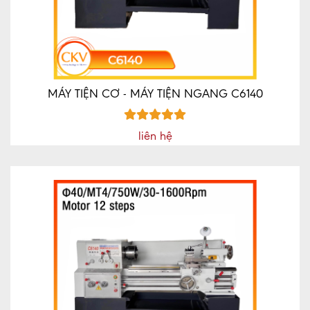
CNC
MÁY
CÔNG
CỤ
CKV
MÁY TIỆN CƠ - MÁY TIỆN NGANG C6140
MÁY
CÔNG
liên hệ
CỤ
MRCM
MÁY
CÔNG
CỤ
GD
QD
XE
NÂNG
TIN