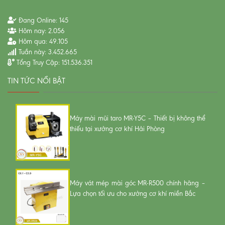
Đang Online:
145
Hôm nay:
2.056
Hôm qua:
49.105
Tuần này:
3.452.665
Tổng Truy Cập:
151.536.351
TIN TỨC NỔI BẬT
Máy mài mũi taro MR-Y5C – Thiết bị không thể
thiếu tại xưởng cơ khí Hải Phòng
Máy vát mép mài góc MR-R500 chính hãng –
Lựa chọn tối ưu cho xưởng cơ khí miền Bắc