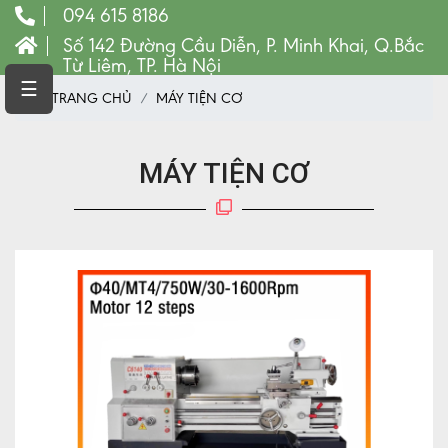
094 615 8186
Số 142 Đường Cầu Diễn, P. Minh Khai, Q.Bắc
Từ Liêm, TP. Hà Nội
TRANG
☰
TRANG CHỦ
MÁY TIỆN CƠ
CHỦ
MÁY
CNC
MÁY TIỆN CƠ
VẬT
TƯ
LINH
KIỆN
MÁY
CÔNG
CỤ
VẬT
TƯ
MÁY
PHAY