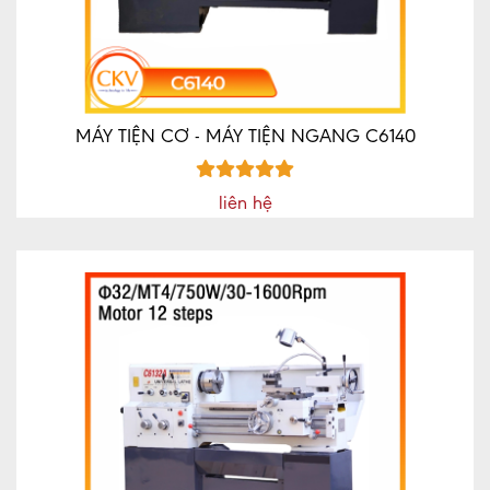
TỨC
MÁY
VÁT
MÉP
CNC
MÁY TIỆN CƠ - MÁY TIỆN NGANG C6140
MÁY
MÀI
liên hệ
DAO
PHAY
NGÓN
CNC
LIÊN
HỆ