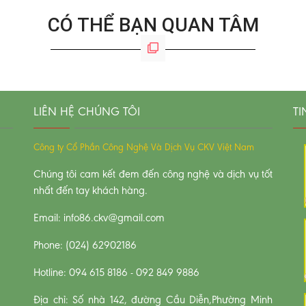
CÓ THỂ BẠN QUAN TÂM
LIÊN HỆ CHÚNG TÔI
TI
Công ty Cổ Phần Công Nghệ Và Dịch Vụ CKV Việt Nam
Chúng tôi cam kết đem đến công nghệ và dịch vụ tốt
nhất đến tay khách hàng.
Email: info86.ckv@gmail.com
Phone: (024) 62902186
Hotline: 094 615 8186 - 092 849 9886
Địa chỉ: Số nhà 142, đường Cầu Diễn,Phường Minh