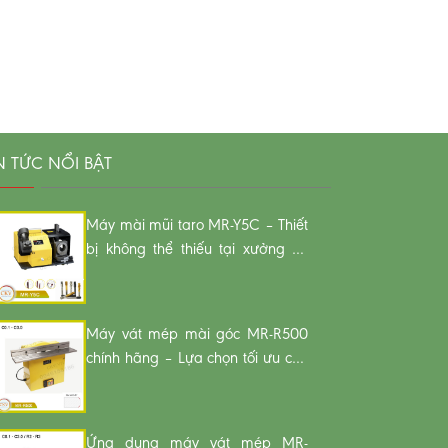
N TỨC NỔI BẬT
Máy mài mũi taro MR-Y5C – Thiết
bị không thể thiếu tại xưởng cơ
khí Hải Phòng
Máy vát mép mài góc MR-R500
chính hãng – Lựa chọn tối ưu cho
xưởng cơ khí miền Bắc
Ứng dụng máy vát mép MR-