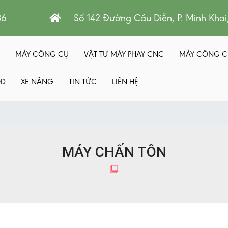
86
Số 142 Đường Cầu Diễn, P. Minh Khai
MÁY CÔNG CỤ
VẬT TƯ MÁY PHAY CNC
MÁY CÔNG C
QD
XE NÂNG
TIN TỨC
LIÊN HỆ
MÁY CHẤN TÔN